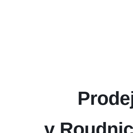
Prode
v Roudnic