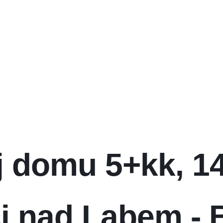
j domu 5+kk, 14
i nad Labem -