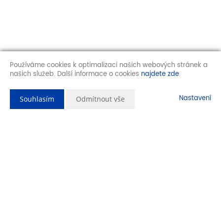
Používáme cookies k optimalizaci našich webových stránek a
našich služeb. Další informace o cookies
najdete zde
.
Nastavení
Souhlasím
Odmítnout vše
Popis nemovitosti
Dobrý den,
hledáte stavební parcelu, která je přímo v obci, a přesto nabízí