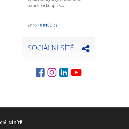
nabízí ke koupi, s...
Zdroj:
IHNED.cz
SOCIÁLNÍ SÍTĚ
CIÁLNÍ SÍTĚ