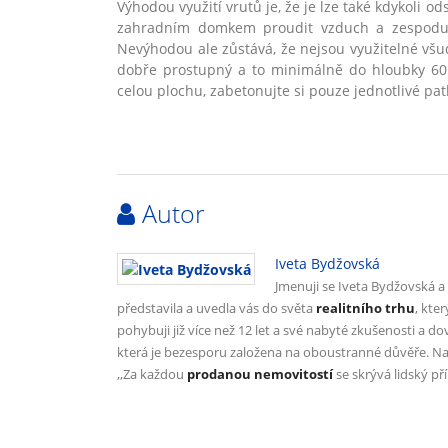
Výhodou využití vrutů je, že je lze tak
é
kdykoli ods
zahradním domkem proudit vzduch a zespodu
Nevýhodou ale zůstává, že nejsou využiteln
é
všu
dobře prostupný
a to minim
álně do hloubky 6
celou plochu, zabetonujte si pouze jednotliv
é
pat
Autor
Iveta Bydžovská
Jmenuji se Iveta Bydžovská 
představila a uvedla vás do světa
realitního trhu
, kte
pohybuji již více než 12 let a své nabyté zkušenosti a d
která je bezesporu založena na oboustranné důvěře. Nap
,,Za každou
prodanou nemovitostí
se skrývá lidský př