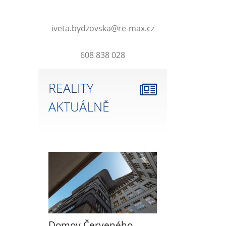
iveta.bydzovska@re-max.cz
608 838 028
REALITY
AKTUÁLNĚ
Domov Červeného