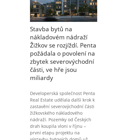
Stavba bytů na
nákladovém nádraží
Žižkov se rozjíždí. Penta
požádala o povolení na
zbytek severovýchodní
části, ve hře jsou
miliardy
Developerská společnost Penta
Real Estate udělala další krok k
zastavění severovýchodní části
žižkovského nákladového
nádraží. Pozemky od Českých
drah koupila vloni v říjnu –
první etapu projektu na
výstavbu bytových domů už