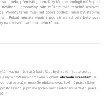
tranit nebo přemístit jinam. Díky t
é
to technologii může pod
 nevlhne. Samonosný rám můžete tak
é
tepelně izolovat.
de. Vhodný ter
é
n musí mít dobr
é
podloží, musí být stabilní,
0 cm. Pokud nemáte vhodn
é
podlaží a nechcete betonovat
ky na ukotvení samonosn
é
ho rámu.
a vítám vás na mých stránkách. Ráda bych se vám touto cestou
rý je mým profesním domovem. V oblasti
obchodu s realitami
se
ovednosti se snažím neustále zdokonalovat. Baví mě práce s lidmi,
rosto zásadní je pro mě spolehlivost a odvedení perfektní práce.
íběh.”