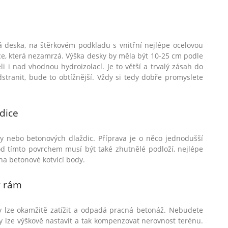
 deska, na štěrkov
é
m podkladu s vnitřní nejl
é
pe ocelovou
e, která nezamrzá. Výška desky by měla být 10-25 cm podle
li i nad vhodnou hydroizolací. Je to větší a trvalý zásah do
stranit, bude to obtížnější. Vždy si tedy dobře promyslete
dice
y nebo betonových dlaždic. Příprava je o něco jednodušší
od tímto povrchem musí být tak
é
zhutněl
é
podloží, nejl
é
pe
 na betonov
é
kotvící body.
ý rám
y lze okamžitě zatížit a odpadá pracná
beton
áž. Nebudete
y lze výškově nastavit a tak kompenzovat nerovnost ter
é
nu.