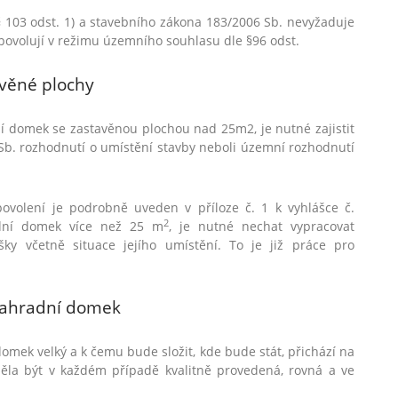
§ 103 odst. 1) a stavebního zákona 183/2006 Sb. nevyžaduje
povolují v režimu územního souhlasu dle §96 odst.
avěn
é
plochy
ní domek se zastavěnou plochou nad 25m2, je nutn
é
zajistit
 Sb. rozhodnutí
o um
ístění stavby neboli územní rozhodnutí
ovolení je podrobně uveden v pří
loze
č. 1 k vyhlášce č.
2
dní domek více než 25 m
, je nutn
é
nechat vypracovat
ky včetně situace její
ho um
ístění. To je již práce pro
zahradní
domek
omek velký a k čemu bude složit, kde bude stát, př
ich
ází na
ěla být v každ
é
m případě kvalitně provedená, rovná a ve