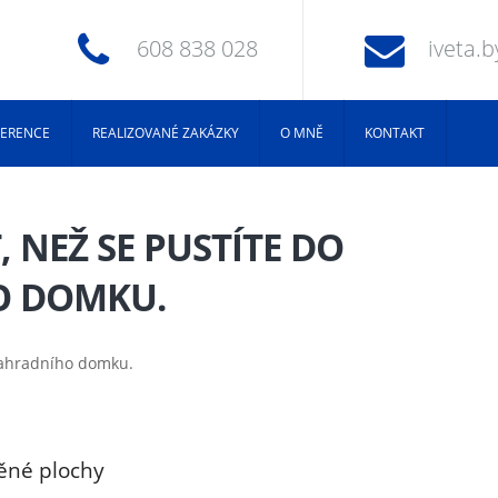
608 838 028
iveta.
FERENCE
REALIZOVANÉ ZAKÁZKY
O MNĚ
KONTAKT
, NEŽ SE PUSTÍTE DO
O DOMKU.
ěn
é
plochy