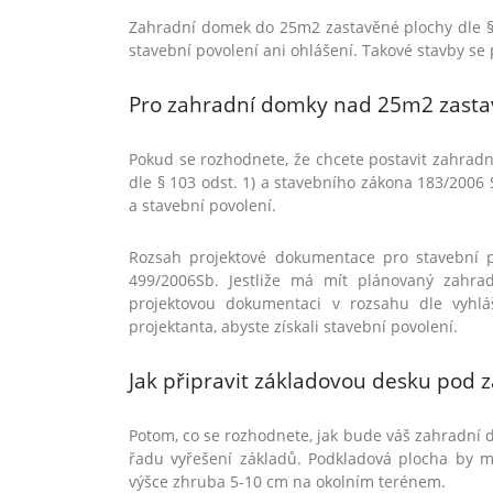
Zahradní domek do 25m2 zastavěn
é
plochy dle 
stavební povolení ani ohlášení. Takov
é
stavby se 
Pro zahradní domky nad 25m2 zast
Pokud se rozhodnete, že chcete postavit zahrad
dle § 103 odst. 1) a stavebního zákona 183/2006
a stavební povolení.
Rozsah projektov
é
dokumentace pro stavební p
499/2006Sb. Jestliže má mí
t pl
ánovaný zahra
projektovou dokumentaci v rozsahu dle vyhláš
projektanta, abyste získali stavební povolení.
Jak připravit základovou desku pod 
Potom, co se rozhodnete, jak bude váš zahradní d
řadu vyřešení základů. Podkladová plocha by m
výšce zhruba 5-10 cm na okolní
m ter
é
nem.