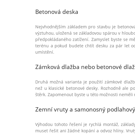
Betonová
deska
Nejvhodnějším základem pro stavbu je betonová
výztuhou, uložená se základovou spárou v hloubc
předpokládan
é
ho zatížení. Zamyslet byste se mě
ter
é
nu a pokud budete chtít desku za pár let od
umístění.
Zámková dlažba nebo betonov
é
dlaž
Druhá možná varianta je použití zámkov
é
dlažb
než u klasick
é
betonov
é
desky. Rozhodně ale p
štěrk. Zapomenout byste u t
é
to mo
žnosti neměli
Zemní vruty a samonosný podlahov
Výhodou tohoto řešení je rychlá
mont
áž
, z
áklad
muset řešit ani žádn
é
kopání a odvoz hlíny. Vrut