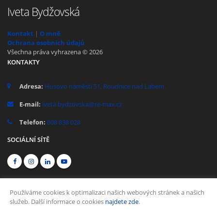
Iveta Bydžovská
Kontakt
|
O mně
Ochrana osobních údajů
Všechna práva vyhrazena © 2026
KONTAKTY
Adresa:
Husovo náměstí 51, Roudnice nad Labem
E-mail:
iveta.bydzovska@re-max.cz
Telefon:
608 838 028
SOCIÁLNÍ SÍTĚ
Používáme cookies k optimalizaci našich webových stránek a našich
služeb. Další informace o cookies
najdete zde
.