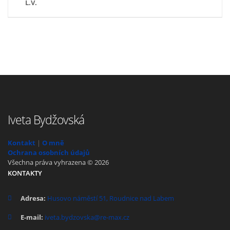
L.V.
Iveta Bydžovská
Kontakt
|
O mně
Ochrana osobních údajů
Všechna práva vyhrazena © 2026
KONTAKTY
Adresa:
Husovo náměstí 51, Roudnice nad Labem
E-mail:
iveta.bydzovska@re-max.cz