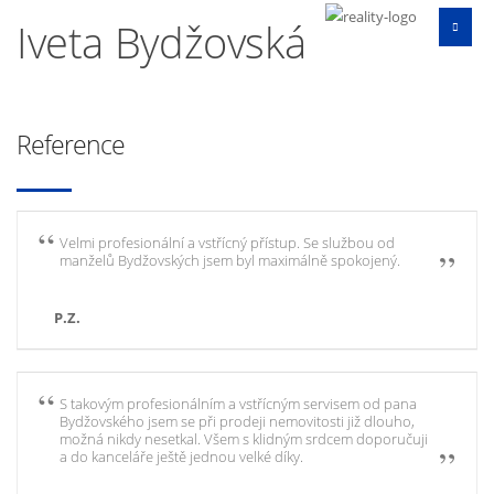
Iveta Bydžovská
Reference
Velmi profesionální a vstřícný přístup. Se službou od
manželů Bydžovských jsem byl maximálně spokojený.
P.Z.
S takovým profesionálním a vstřícným servisem od pana
Bydžovského jsem se při prodeji nemovitosti již dlouho,
možná nikdy nesetkal. Všem s klidným srdcem doporučuji
a do kanceláře ještě jednou velké díky.