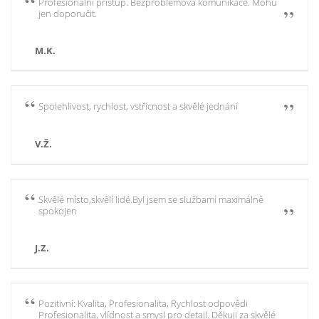
Profesionální přístup. Bezproblémová komunikace. Mohu
jen doporučit.
M.K.
Spolehlivost, rychlost, vstřícnost a skvělé jednání
V.Ž.
Skvělé místo,skvělí lidé.Byl jsem se službami maximálně
spokojen
J.Z.
Pozitivní: Kvalita, Profesionalita, Rychlost odpovědi
Profesionalita, vlídnost a smysl pro detail. Děkuji za skvělé