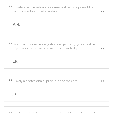
Skvělé a rychlé jednání, ve všem vyšli vstříc a pomohli a
vyřídili všechno i nad standard.
M.H.
Maximální spokojenost,vstřícnost jednání, rychle reakce.
Vyšli mi vstříc i s nestandardními požadavky ….
L.K.
Skvělý a profesionální přístup pana makléře.
J.R.