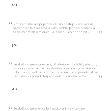
O.T.
Profesionální, ale příjemný a lidský přístup. Paní Iveta mi
vždy poradila a reagovala velmi rychle. Jednání probíhala
ve velmi přátelském duchu a já mohu jen doporučit ?
J.V.
Se službou jsem spokojený. Profesionální a lidský přístup ,
ochota pomoct a hlavně výhodou je že pracují i o víkendu .
I do dnes pokud něco potřebuji vyřešit nebo poradit tak se
rádi ozvou a poradi. Nejlepší realitní kancelář ??????
A.A.
Se službou jsme velice byli spokojeni. Nejvíce nám