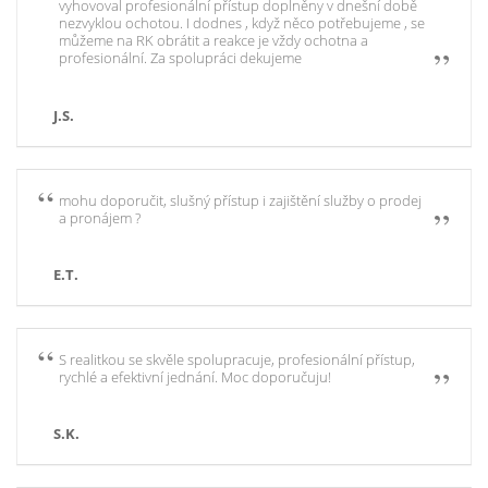
vyhovoval profesionální přístup doplněny v dnešní době
nezvyklou ochotou. I dodnes , když něco potřebujeme , se
můžeme na RK obrátit a reakce je vždy ochotna a
profesionální. Za spolupráci dekujeme
J.S.
mohu doporučit, slušný přístup i zajištění služby o prodej
a pronájem ?
E.T.
S realitkou se skvěle spolupracuje, profesionální přístup,
rychlé a efektivní jednání. Moc doporučuju!
S.K.