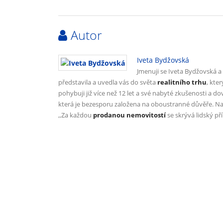
Autor
Iveta Bydžovská
Jmenuji se Iveta Bydžovská 
představila a uvedla vás do světa
realitního trhu
, kte
pohybuji již více než 12 let a své nabyté zkušenosti a d
která je bezesporu založena na oboustranné důvěře. Nap
,,Za každou
prodanou nemovitostí
se skrývá lidský př