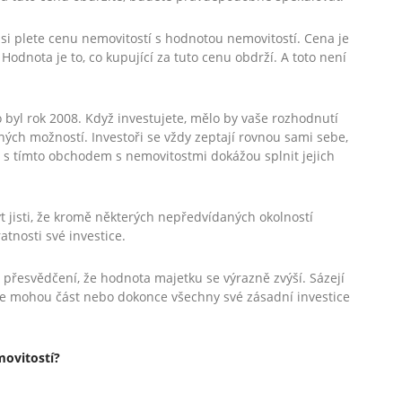
í si plete cenu nemovitostí s hodnotou nemovitostí. Cena je
 Hodnota je to, co kupující za tuto cenu obdrží. A toto není
 byl rok 2008. Když investujete, mělo by vaše rozhodnutí
ných možností. Investoři se vždy zeptají rovnou sami sebe,
 s tímto obchodem s nemovitostmi dokážou splnit jejich
ýt jisti, že kromě některých nepředvídaných okolností
nosti své investice.
 přesvědčení, že hodnota majetku se výrazně zvýší. Sázejí
že mohou část nebo dokonce všechny své zásadní investice
movitostí?