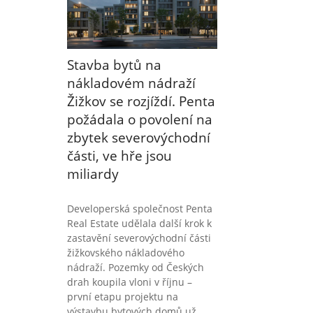
Stavba bytů na
nákladovém nádraží
Žižkov se rozjíždí. Penta
požádala o povolení na
zbytek severovýchodní
části, ve hře jsou
miliardy
Developerská společnost Penta
Real Estate udělala další krok k
zastavění severovýchodní části
žižkovského nákladového
nádraží. Pozemky od Českých
drah koupila vloni v říjnu –
první etapu projektu na
výstavbu bytových domů už