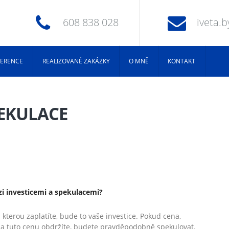
608 838 028
iveta.
FERENCE
REALIZOVANÉ ZAKÁZKY
O MNĚ
KONTAKT
PEKULACE
ezi investicemi a spekulacemi?
kterou zaplatíte, bude to vaše investice. Pokud cena,
 za tuto cenu obdržíte, budete pravděpodobně spekulovat.