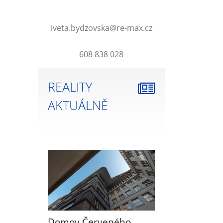
iveta.bydzovska@re-max.cz
608 838 028
REALITY
AKTUÁLNĚ
Domov Červeného