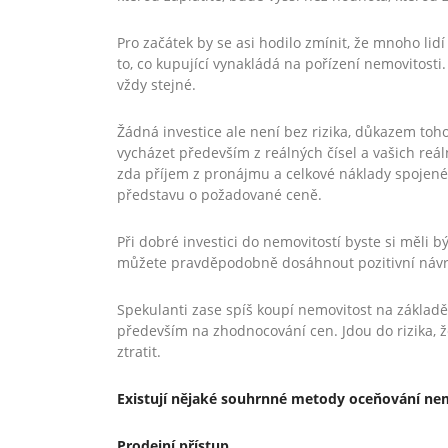
Pro začátek by se asi hodilo zmínit, že mnoho lid
to, co kupující vynakládá na pořízení nemovitosti.
vždy stejné.
Žádná investice ale není bez rizika, důkazem toho
vycházet především z reálných čísel a vašich reál
zda příjem z pronájmu a celkové náklady spojené
představu o požadované ceně.
Při dobré investici do nemovitostí byste si měli b
můžete pravděpodobně dosáhnout pozitivní návrat
Spekulanti zase spíš koupí nemovitost na základě
především na zhodnocování cen. Jdou do rizika, 
ztratit.
Existují nějaké souhrnné metody oceňování ne
Prodejní přístup