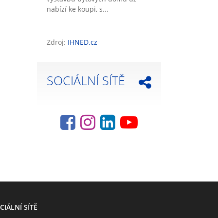
nabízí ke koupi, s...
Zdroj:
IHNED.cz
SOCIÁLNÍ SÍTĚ
CIÁLNÍ SÍTĚ