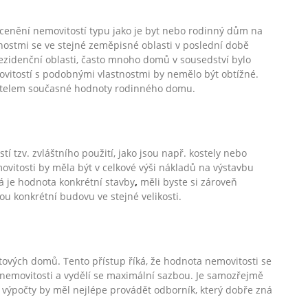
ocenění nemovitostí typu jako je byt nebo rodinný dům na
nostmi se ve stejné zeměpisné oblasti v poslední době
ezidenční oblasti, často mnoho domů v sousedství bylo
ovitostí s podobnými vlastnostmi by nemělo být obtížné.
zatelem současné hodnoty rodinného domu.
í tzv. zvláštního použití, jako jsou např. kostely nebo
ovitosti by měla být v celkové výši nákladů na výstavbu
á je hodnota konkrétní stavby
,
měli byste si zároveň
ou konkrétní budovu ve stejné velikosti.
tových domů. Tento přístup říká, že hodnota nemovitosti se
m nemovitosti a vydělí se maximální sazbou. Je samozřejmě
to výpočty by měl nejlépe provádět odborník, který dobře zná