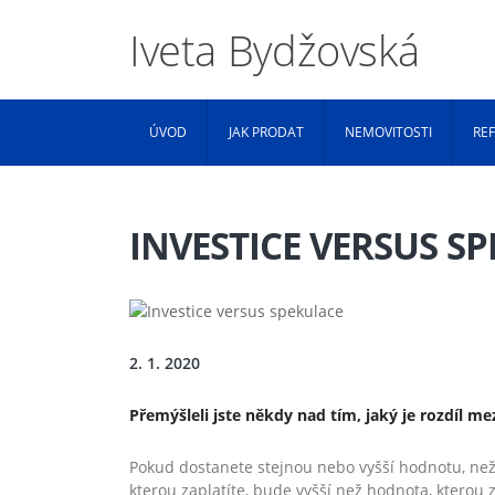
Iveta Bydžovská
ÚVOD
JAK PRODAT
NEMOVITOSTI
RE
INVESTICE VERSUS S
2. 1. 2020
Přemýšleli jste někdy nad tím, jaký je rozdíl m
Pokud dostanete stejnou nebo vyšší hodnotu, než 
kterou zaplatíte, bude vyšší než hodnota, kterou