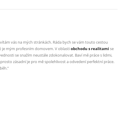
a vítám vás na mých stránkách. Ráda bych se vám touto cestou
rý je mým profesním domovem. V oblasti
obchodu s realitami
se
ovednosti se snažím neustále zdokonalovat. Baví mě práce s lidmi,
rosto zásadní je pro mě spolehlivost a odvedení perfektní práce.
íběh.”