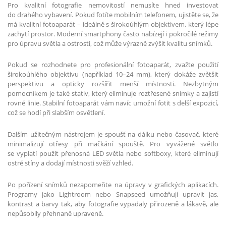
Pro kvalitní fotografie nemovitostí nemusíte hned investovat
do drahého vybavení. Pokud fotíte mobilním telefonem, ujistěte se, že
má kvalitní fotoaparát – ideálně s širokoúhlým objektivem, který lépe
zachytí prostor. Moderní smartphony často nabízejí i pokročilé režimy
pro úpravu světla a ostrosti, což může výrazně zvýšit kvalitu snímků.
Pokud se rozhodnete pro profesionální fotoaparát, zvažte použití
širokoúhlého objektivu (například 10–24 mm), který dokáže zvětšit
perspektivu a opticky rozšířit menší místnosti. Nezbytným
pomocníkem je také stativ, který eliminuje roztřesené snímky a zajistí
rovné linie. Stabilní fotoaparát vám navíc umožní fotit s delší expozicí,
což se hodí při slabším osvětlení.
Dalším užitečným nástrojem je spoušť na dálku nebo časovač, které
minimalizují otřesy při mačkání spouště. Pro vyvážené světlo
se vyplatí použít přenosná LED světla nebo softboxy, které eliminují
ostré stíny a dodají místnosti svěží vzhled.
Po pořízení snímků nezapomeňte na úpravy v grafických aplikacích.
Programy jako Lightroom nebo Snapseed umožňují upravit jas,
kontrast a barvy tak, aby fotografie vypadaly přirozeně a lákavě, ale
nepůsobily přehnaně upraveně.