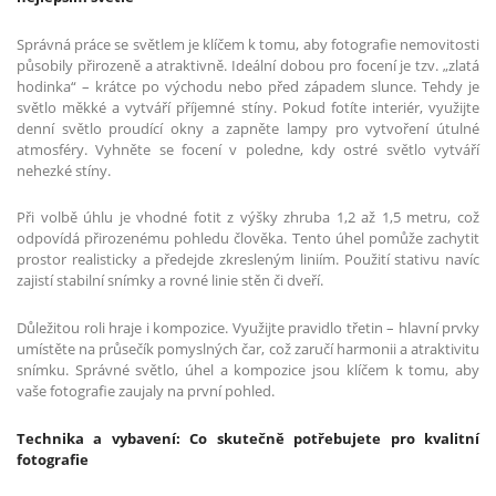
Správná práce se světlem je klíčem k tomu, aby fotografie nemovitosti
působily přirozeně a atraktivně. Ideální dobou pro focení je tzv. „zlatá
hodinka“ – krátce po východu nebo před západem slunce. Tehdy je
světlo měkké a vytváří příjemné stíny. Pokud fotíte interiér, využijte
denní světlo proudící okny a zapněte lampy pro vytvoření útulné
atmosféry. Vyhněte se focení v poledne, kdy ostré světlo vytváří
nehezké stíny.
Při volbě úhlu je vhodné fotit z výšky zhruba 1,2 až 1,5 metru, což
odpovídá přirozenému pohledu člověka. Tento úhel pomůže zachytit
prostor realisticky a předejde zkresleným liniím. Použití stativu navíc
zajistí stabilní snímky a rovné linie stěn či dveří.
Důležitou roli hraje i kompozice. Využijte pravidlo třetin – hlavní prvky
umístěte na průsečík pomyslných čar, což zaručí harmonii a atraktivitu
snímku. Správné světlo, úhel a kompozice jsou klíčem k tomu, aby
vaše fotografie zaujaly na první pohled.
Technika a vybavení: Co skutečně potřebujete pro kvalitní
fotografie