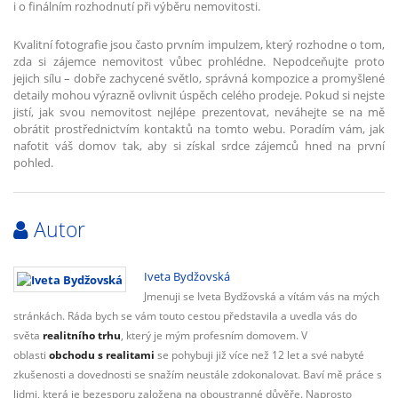
i o finálním rozhodnutí při výběru nemovitosti.
Kvalitní fotografie jsou často prvním impulzem, který rozhodne o tom,
zda si zájemce nemovitost vůbec prohlédne. Nepodceňujte proto
jejich sílu – dobře zachycené světlo, správná kompozice a promyšlené
detaily mohou výrazně ovlivnit úspěch celého prodeje. Pokud si nejste
jistí, jak svou nemovitost nejlépe prezentovat, neváhejte se na mě
obrátit prostřednictvím kontaktů na tomto webu. Poradím vám, jak
nafotit váš domov tak, aby si získal srdce zájemců hned na první
pohled.
Autor
Iveta Bydžovská
Jmenuji se Iveta Bydžovská a vítám vás na mých
stránkách. Ráda bych se vám touto cestou představila a uvedla vás do
světa
realitního trhu
, který je mým profesním domovem. V
oblasti
obchodu s realitami
se pohybuji již více než 12 let a své nabyté
zkušenosti a dovednosti se snažím neustále zdokonalovat. Baví mě práce s
lidmi, která je bezesporu založena na oboustranné důvěře. Naprosto