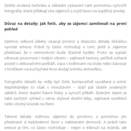
Dobře zvolená technika a základní vybavení vám pomohou vytvořit
fotografie, které přilákají více zájemců a zvýší šanci na úspěšný prodej.
Důraz na detaily: Jak fotit, aby se zájemci zamilovali na první
pohled
Zatímco celkové záběry ukazují prostor a dispozici, detaily dokážou
vyvolat emoce. Právě ty často rozhodují o tom, jestli si zájemce
představí, že v nemovitosti bude šťastně bydlet. Proto se vyplatí
věnovat pozornost i malým věcem – zajímavé textury, pečlivě ustlaná
postel s dekoračními polštáři, váza s květinami na stole nebo kávovar
s hrníčkem na kuchyňské lince dodají snímku atmosféru.
Fotografie detailů by měly být čisté, kompozičně vyvážené a ostré.
Nepřehánějte to však s množstvím – stačí pár dobře zvolených
záběrů, které doplní hlavní fotky a vytvoří příběh. Dobrým tipem je
také zachytit výhled z okna, stylové dveřní kliky, zajímavé osvětlení
nebo útulný koutek na čtení.
Takové detaily vtáhnou zájemce do prostoru a pomohou jim
představit si každodenní život v nabízeném domově. A právě tato
emoce je tím, co často rozhoduje – nejen o kliknutí na inzerát, ale