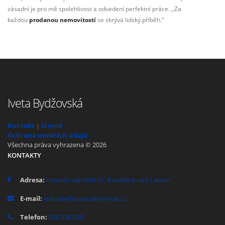
zásadní je pro mě spolehlivost a odvedení perfektní práce. ,,Za
každou
prodanou nemovitostí
se skrývá lidský příběh.”
Iveta Bydžovská
Kontakt
|
O mně
Ochrana osobních údajů
Všechna práva vyhrazena © 2026
KONTAKTY
Adresa:
Husovo náměstí 51, Roudnice nad Labem
E-mail:
iveta.bydzovska@re-max.cz
Telefon:
608 838 028