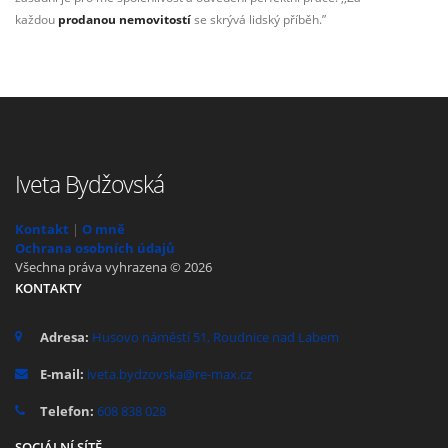
každou
prodanou nemovitostí
se skrývá lidský příběh.”
Iveta Bydžovská
Kontakt
|
O mně
Ochrana osobních údajů
Všechna práva vyhrazena © 2026
KONTAKTY
Adresa:
Husovo náměstí 51, Roudnice nad Labem
E-mail:
iveta.bydzovska@re-max.cz
Telefon:
608 838 028
SOCIÁLNÍ SÍTĚ