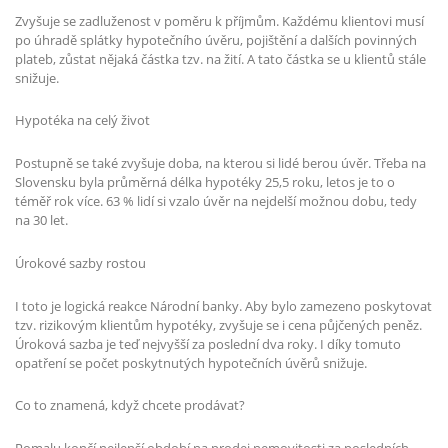
Zvyšuje se zadluženost v poměru k příjmům. Každému klientovi musí
po úhradě splátky hypotečního úvěru, pojištění a dalších povinných
plateb, zůstat nějaká částka tzv. na žití. A tato částka se u klientů stále
snižuje.
Hypotéka na celý život
Postupně se také zvyšuje doba, na kterou si lidé berou úvěr. Třeba na
Slovensku byla průměrná délka hypotéky 25,5 roku, letos je to o
téměř rok více. 63 % lidí si vzalo úvěr na nejdelší možnou dobu, tedy
na 30 let.
Úrokové sazby rostou
I toto je logická reakce Národní banky. Aby bylo zamezeno poskytovat
tzv. rizikovým klientům hypotéky, zvyšuje se i cena půjčených peněz.
Úroková sazba je teď nejvyšší za poslední dva roky. I díky tomuto
opatření se počet poskytnutých hypotečních úvěrů snižuje.
Co to znamená, když chcete prodávat?