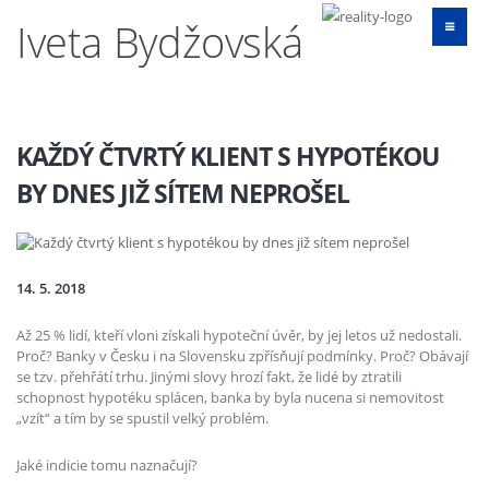
Iveta Bydžovská
KAŽDÝ ČTVRTÝ KLIENT S HYPOTÉKOU
BY DNES JIŽ SÍTEM NEPROŠEL
14. 5. 2018
Až 25 % lidí, kteří vloni získali hypoteční úvěr, by jej letos už nedostali.
Proč? Banky v Česku i na Slovensku zpřísňují podmínky. Proč? Obávají
se tzv. přehřátí trhu. Jinými slovy hrozí fakt, že lidé by ztratili
schopnost hypotéku splácen, banka by byla nucena si nemovitost
„vzít“ a tím by se spustil velký problém.
Jaké indicie tomu naznačují?