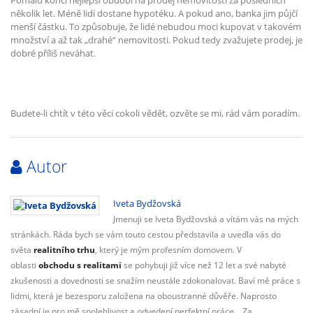
Pomalu končí nejlepší období na prodej nemovitosti za posledních
několik let. Méně lidí dostane hypotéku. A pokud ano, banka jim půjčí
menší částku. To způsobuje, že lidé nebudou moci kupovat v takovém
množství a až tak „drahé“ nemovitosti. Pokud tedy zvažujete prodej, je
dobré příliš neváhat.
Budete-li chtít v této věci cokoli vědět, ozvěte se mi, rád vám poradím.
Autor
Iveta Bydžovská
Jmenuji se Iveta Bydžovská a vítám vás na mých
stránkách. Ráda bych se vám touto cestou představila a uvedla vás do
světa
realitního trhu
, který je mým profesním domovem. V
oblasti
obchodu s realitami
se pohybuji již více než 12 let a své nabyté
zkušenosti a dovednosti se snažím neustále zdokonalovat. Baví mě práce s
lidmi, která je bezesporu založena na oboustranné důvěře. Naprosto
zásadní je pro mě spolehlivost a odvedení perfektní práce. ,,Za