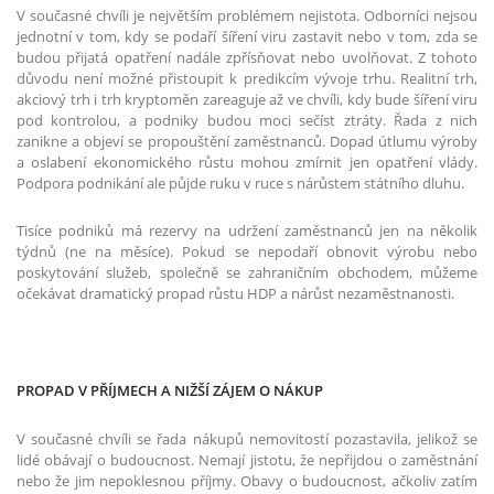
V současné chvíli je největším problémem nejistota. Odborníci nejsou
jednotní v tom, kdy se podaří šíření viru zastavit nebo v tom, zda se
budou přijatá opatření nadále zpřísňovat nebo uvolňovat. Z tohoto
důvodu není možné přistoupit k predikcím vývoje trhu. Realitní trh,
akciový trh i trh kryptoměn zareaguje až ve chvíli, kdy bude šíření viru
pod kontrolou, a podniky budou moci sečíst ztráty. Řada z nich
zanikne a objeví se propouštění zaměstnanců. Dopad útlumu výroby
a oslabení ekonomického růstu mohou zmírnit jen opatření vlády.
Podpora podnikání ale půjde ruku v ruce s nárůstem státního dluhu.
Tisíce podniků má rezervy na udržení zaměstnanců jen na několik
týdnů (ne na měsíce). Pokud se nepodaří obnovit výrobu nebo
poskytování služeb, společně se zahraničním obchodem, můžeme
očekávat dramatický propad růstu HDP a nárůst nezaměstnanosti.
PROPAD V PŘÍJMECH A NIŽŠÍ ZÁJEM O NÁKUP
V současné chvíli se řada nákupů nemovitostí pozastavila, jelikož se
lidé obávají o budoucnost. Nemají jistotu, že nepřijdou o zaměstnání
nebo že jim nepoklesnou příjmy. Obavy o budoucnost, ačkoliv zatím