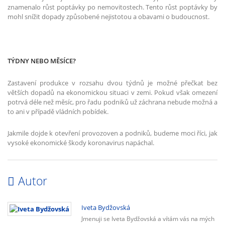
znamenalo růst poptávky po nemovitostech. Tento růst poptávky by
mohl snížit dopady způsobené nejistotou a obavami o budoucnost.
TÝDNY NEBO MĚSÍCE?
Zastavení produkce v rozsahu dvou týdnů je možné přečkat bez
větších dopadů na ekonomickou situaci v zemi. Pokud však omezení
potrvá déle než měsíc, pro řadu podniků už záchrana nebude možná a
to ani v případě vládních pobídek.
Jakmile dojde k otevření provozoven a podniků, budeme moci říci, jak
vysoké ekonomické škody koronavirus napáchal.
Autor
Iveta Bydžovská
Jmenuji se Iveta Bydžovská a vítám vás na mých