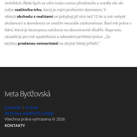
stránkách. Ráda bych se vám touto cestou představila a uvedla vás do
světa
realitního trhu
, který je mým profesním domovem. V
oblasti
obchodu s realitami
se pohybuji již více než 12 let a své nabyté
zkušenosti a dovednosti se snažím neustále zdokonalovat. Baví mě práce s
lidmi, která je bezesporu založena na oboustranné důvěře. Naprosto
zásadní je pro mě spolehlivost a odvedení perfektní práce. ,,Za
každou
prodanou nemovitostí
se skrývá lidský příběh.”
Iveta Bydžovská
Kontakt
|
O mně
Ochrana osobních údajů
Všechna práva vyhrazena © 2026
KONTAKTY