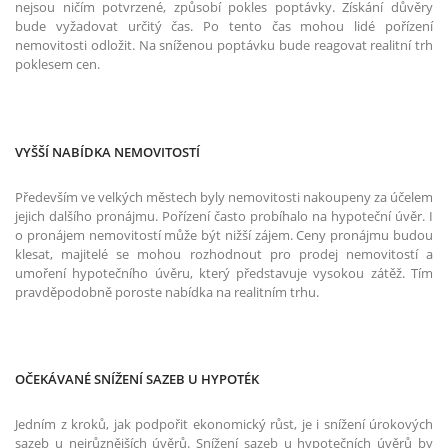
nejsou ničím potvrzené, způsobí pokles poptávky. Získání důvěry
bude vyžadovat určitý čas. Po tento čas mohou lidé pořízení
nemovitosti odložit. Na sníženou poptávku bude reagovat realitní trh
poklesem cen.
VYŠŠÍ NABÍDKA NEMOVITOSTÍ
Především ve velkých městech byly nemovitosti nakoupeny za účelem
jejich dalšího pronájmu. Pořízení často probíhalo na hypoteční úvěr. I
o pronájem nemovitostí může být nižší zájem. Ceny pronájmu budou
klesat, majitelé se mohou rozhodnout pro prodej nemovitostí a
umoření hypotečního úvěru, který představuje vysokou zátěž. Tím
pravděpodobně poroste nabídka na realitním trhu.
OČEKÁVANÉ SNÍŽENÍ SAZEB U HYPOTÉK
Jedním z kroků, jak podpořit ekonomický růst, je i snížení úrokových
sazeb u nejrůznějších úvěrů. Snížení sazeb u hypotečních úvěrů by