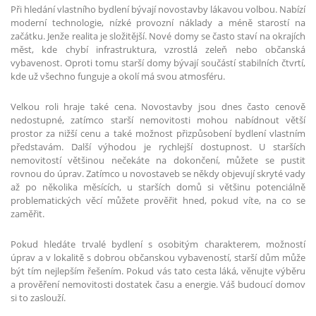
Při hledání vlastního bydlení bývají novostavby lákavou volbou. Nabízí
moderní technologie, nízké provozní náklady a méně starostí na
začátku. Jenže realita je složitější. Nové domy se často staví na okrajích
měst, kde chybí infrastruktura, vzrostlá zeleň nebo občanská
vybavenost. Oproti tomu starší domy bývají součástí stabilních čtvrtí,
kde už všechno funguje a okolí má svou atmosféru.
Velkou roli hraje také cena. Novostavby jsou dnes často cenově
nedostupné, zatímco starší nemovitosti mohou nabídnout větší
prostor za nižší cenu a také možnost přizpůsobení bydlení vlastním
představám. Další výhodou je rychlejší dostupnost. U starších
nemovitostí většinou nečekáte na dokončení, můžete se pustit
rovnou do úprav. Zatímco u novostaveb se někdy objevují skryté vady
až po několika měsících, u starších domů si většinu potenciálně
problematických věcí můžete prověřit hned, pokud víte, na co se
zaměřit.
Pokud hledáte trvalé bydlení s osobitým charakterem, možností
úprav a v lokalitě s dobrou občanskou vybaveností, starší dům může
být tím nejlepším řešením. Pokud vás tato cesta láká, věnujte výběru
a prověření nemovitosti dostatek času a energie. Váš budoucí domov
si to zaslouží.