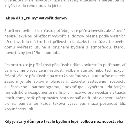
o ceně. Starší nemovitost může být skvělým začátkem, ale jen tehdy,
když víte, do čeho opravdu jdete.
Jak se dá z „ruiny” vytvořit domov
Starší nemovitosti sice často potřebují více péče a investic, ale zároveň
nabízejí skvělou příležitost vytvořit si domov přesně podle vlastních
představ. Kdo má trochu trpělivosti a fantazie, ten může z takového
domu vykřesat útulné a originální bydlení s atmosférou, kterou
novostavby jen těžko napodobí.
Rekonstrukce je příležitostí přizpůsobit dům konkrétním potřebám, ať
už mluvíme o rozvržení místností, volbě materiálů nebo technických
řešení. Vše lze přizpůsobit na míru životnímu stylu budoucího majitele.
Zásadní je ale správné plánování. Začněte sestavením rozpočtu
a časového harmonogramu, pokračujte výběrem zkušených
řemeslníků a nezapomeňte na finanční rezervu pro nečekané situace.
Starší domy totiž při opravách často odhalí další „překvapení“. Mějte
ale na paměti, že každá taková výzva vás může posunout blíž
k vysněnému cíli.
Kdy je starý dům pro trvalé bydlení lepší volbou než novostavba