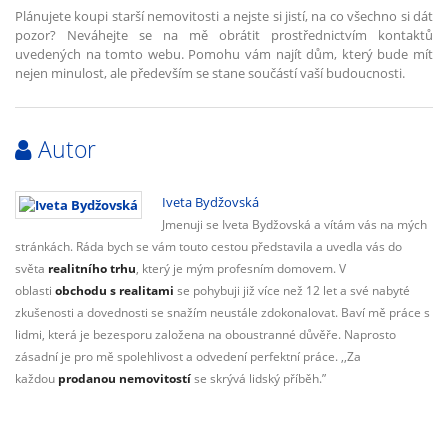
Plánujete koupi starší nemovitosti a nejste si jistí, na co všechno si dát
pozor? Neváhejte se na mě obrátit prostřednictvím kontaktů
uvedených na tomto webu. Pomohu vám najít dům, který bude mít
nejen minulost, ale především se stane součástí vaší budoucnosti.
Autor
Iveta Bydžovská
Jmenuji se Iveta Bydžovská a vítám vás na mých
stránkách. Ráda bych se vám touto cestou představila a uvedla vás do
světa
realitního trhu
, který je mým profesním domovem. V
oblasti
obchodu s realitami
se pohybuji již více než 12 let a své nabyté
zkušenosti a dovednosti se snažím neustále zdokonalovat. Baví mě práce s
lidmi, která je bezesporu založena na oboustranné důvěře. Naprosto
zásadní je pro mě spolehlivost a odvedení perfektní práce. ,,Za
každou
prodanou nemovitostí
se skrývá lidský příběh.”