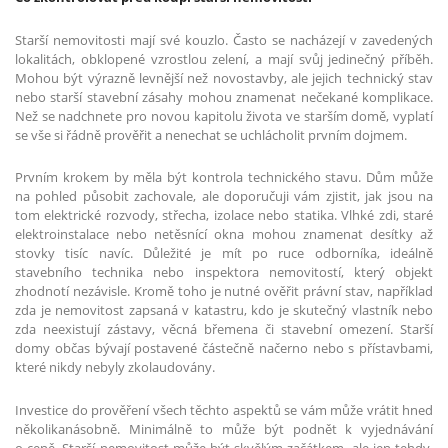
Starší nemovitosti mají své kouzlo. Často se nacházejí v zavedených
lokalitách, obklopené vzrostlou zelení, a mají svůj jedinečný příběh.
Mohou být výrazně levnější než novostavby, ale jejich technický stav
nebo starší stavební zásahy mohou znamenat nečekané komplikace.
Než se nadchnete pro novou kapitolu života ve starším domě, vyplatí
se vše si řádně prověřit a nenechat se uchlácholit prvním dojmem.
Prvním krokem by měla být kontrola technického stavu. Dům může
na pohled působit zachovale, ale doporučuji vám zjistit, jak jsou na
tom elektrické rozvody, střecha, izolace nebo statika. Vlhké zdi, staré
elektroinstalace nebo netěsnící okna mohou znamenat desítky až
stovky tisíc navíc. Důležité je mít po ruce odborníka, ideálně
stavebního technika nebo inspektora nemovitostí, který objekt
zhodnotí nezávisle. Kromě toho je nutné ověřit právní stav, například
zda je nemovitost zapsaná v katastru, kdo je skutečný vlastník nebo
zda neexistují zástavy, věcná břemena či stavební omezení. Starší
domy občas bývají postavené částečně načerno nebo s přístavbami,
které nikdy nebyly zkolaudovány.
Investice do prověření všech těchto aspektů se vám může vrátit hned
několikanásobně. Minimálně to může být podnět k vyjednávání