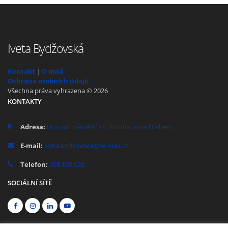
Iveta Bydžovská
Kontakt
|
O mně
Ochrana osobních údajů
Všechna práva vyhrazena © 2026
KONTAKTY
Adresa:
Husovo náměstí 51, Roudnice nad Labem
E-mail:
iveta.bydzovska@re-max.cz
Telefon:
608 838 028
SOCIÁLNÍ SÍTĚ