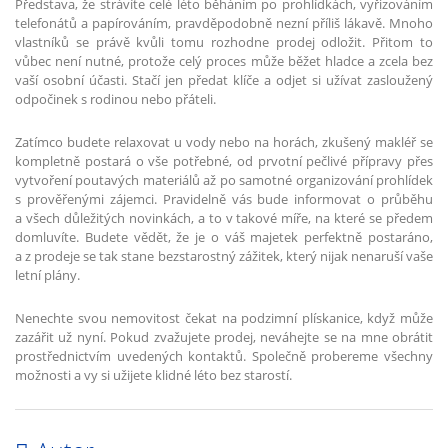
Představa, že strávíte celé léto běháním po prohlídkách, vyřizováním
telefonátů a papírováním, pravděpodobně nezní příliš lákavě. Mnoho
vlastníků se právě kvůli tomu rozhodne prodej odložit. Přitom to
vůbec není nutné, protože celý proces může běžet hladce a zcela bez
vaší osobní účasti. Stačí jen předat klíče a odjet si užívat zasloužený
odpočinek s rodinou nebo přáteli.
Zatímco budete relaxovat u vody nebo na horách, zkušený makléř se
kompletně postará o vše potřebné, od prvotní pečlivé přípravy přes
vytvoření poutavých materiálů až po samotné organizování prohlídek
s prověřenými zájemci. Pravidelně vás bude informovat o průběhu
a všech důležitých novinkách, a to v takové míře, na které se předem
domluvíte. Budete vědět, že je o váš majetek perfektně postaráno,
a z prodeje se tak stane bezstarostný zážitek, který nijak nenaruší vaše
letní plány.
Nenechte svou nemovitost čekat na podzimní plískanice, když může
zazářit už nyní. Pokud zvažujete prodej, neváhejte se na mne obrátit
prostřednictvím uvedených kontaktů. Společně probereme všechny
možnosti a vy si užijete klidné léto bez starostí.