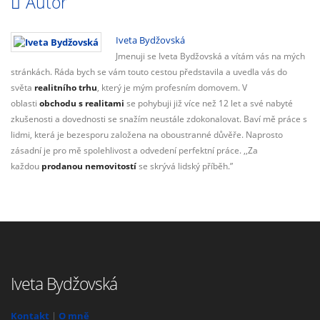
Autor
Iveta Bydžovská
Jmenuji se Iveta Bydžovská a vítám vás na mých
stránkách. Ráda bych se vám touto cestou představila a uvedla vás do
světa
realitního trhu
, který je mým profesním domovem. V
oblasti
obchodu s realitami
se pohybuji již více než 12 let a své nabyté
zkušenosti a dovednosti se snažím neustále zdokonalovat. Baví mě práce s
lidmi, která je bezesporu založena na oboustranné důvěře. Naprosto
zásadní je pro mě spolehlivost a odvedení perfektní práce. ,,Za
každou
prodanou nemovitostí
se skrývá lidský příběh.”
Iveta Bydžovská
Kontakt
|
O mně