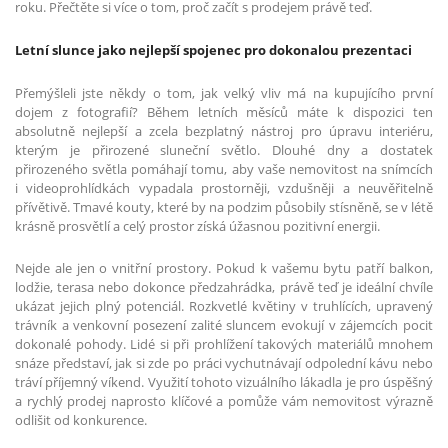
roku. Přečtěte si více o tom, proč začít s prodejem právě teď.
Letní slunce jako nejlepší spojenec pro dokonalou prezentaci
Přemýšleli jste někdy o tom, jak velký vliv má na kupujícího první
dojem z fotografií? Během letních měsíců máte k dispozici ten
absolutně nejlepší a zcela bezplatný nástroj pro úpravu interiéru,
kterým je přirozené sluneční světlo. Dlouhé dny a dostatek
přirozeného světla pomáhají tomu, aby vaše nemovitost na snímcích
i videoprohlídkách vypadala prostorněji, vzdušněji a neuvěřitelně
přívětivě. Tmavé kouty, které by na podzim působily stísněně, se v létě
krásně prosvětlí a celý prostor získá úžasnou pozitivní energii.
Nejde ale jen o vnitřní prostory. Pokud k vašemu bytu patří balkon,
lodžie, terasa nebo dokonce předzahrádka, právě teď je ideální chvíle
ukázat jejich plný potenciál. Rozkvetlé květiny v truhlících, upravený
trávník a venkovní posezení zalité sluncem evokují v zájemcích pocit
dokonalé pohody. Lidé si při prohlížení takových materiálů mnohem
snáze představí, jak si zde po práci vychutnávají odpolední kávu nebo
tráví příjemný víkend. Využití tohoto vizuálního lákadla je pro úspěšný
a rychlý prodej naprosto klíčové a pomůže vám nemovitost výrazně
odlišit od konkurence.