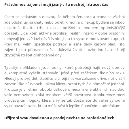
Prázdninoví zájemci mají jasný cíl a nechtějí ztrácet čas
Často se setkávám s obavou, že během července a srpna se všichni
lidé odstěhují na chaty nebo odletí k moři a o nákup bydlení se nikdo
nezajímá. Realita trhu ukazuje odlišný a mnohem optimističtější
obrázek. Lidé, kteří aktivně prohlížejí realitní inzerci v době prázdnin,
nebývají jen zvědaví návštěvníci. Jsou to vysoce motivovaní kupující,
kteří mají velmi specifické potřeby a jasně daný časový plán. Tito
zájemci jsou připraveni dělat důležitá životní rozhodnutí a nechtějí
zbytečně ztrácet drahocenné dny.
Typickým příkladem jsou rodiny, které potřebují najít nový domov
a kompletně vyřešit stěhování ještě před začátkem školního roku.
Hledají pro své děti stabilitu a chtějí mít vše zařízené dříve, než v září
zazvoní školní zvonek. Takoví klienti ocení rychlé a přímočaré jednání.
Protože je v letním období celkově o něco méně aktivních nabídek,
vaše nemovitost získá mnohem větší pozornost. Konkurence mezi
prodávajícími logicky klesá a vy se tak dostanete do velmi výhodné
vyjednávací pozice, která může vést k lepším finančním podmínkám.
Užijte si svou dovolenou a prodej nechte na profesionálech