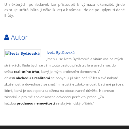
U některých pohledávek lze přistoupit k výmazu okamžitě, jinde
existuje určitá lhůta (i několik let) a k výmazu dojde po uplynutí dané
lhůty.
Autor
Iveta Bydžovská
Jmenuji se Iveta Bydžovská a vítám vás na mých
stránkách. Ráda bych se vám touto cestou představila a uvedla vás do
světa
realitního trhu
, který je mým profesním domovem. V
oblasti
obchodu s realitami
se pohybuji již více než 12 let a své nabyté
zkušenosti a dovednosti se snažím neustále zdokonalovat. Baví mě práce s
lidmi, která je bezesporu založena na oboustranné důvěře. Naprosto
zásadní je pro mě spolehlivost a odvedení perfektní práce. ,,Za
každou
prodanou nemovitostí
se skrývá lidský příběh.”