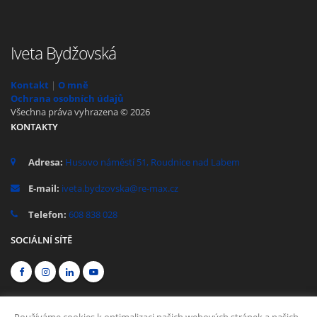
Iveta Bydžovská
Kontakt
|
O mně
Ochrana osobních údajů
Všechna práva vyhrazena © 2026
KONTAKTY
Adresa:
Husovo náměstí 51, Roudnice nad Labem
E-mail:
iveta.bydzovska@re-max.cz
Telefon:
608 838 028
SOCIÁLNÍ SÍTĚ