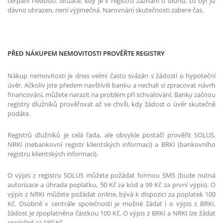
čerpání nedošlo. Situace, kdy je v registru záznam o dluhu, co byl již
dávno uhrazen, není výjimečná. Narovnání skutečnosti zabere čas.
PŘED NÁKUPEM NEMOVITOSTI PROVĚŘTE REGISTRY
Nákup nemovitosti je dnes velmi často svázán s žádostí o hypoteční
úvěr. Ačkoliv jste předem navštívili banku a nechali si zpracovat návrh
financování, můžete narazit na problém při schvalování. Banky začnou
registry dlužníků prověřovat až ve chvíli, kdy žádost o úvěr skutečně
podáte.
Registrů dlužníků je celá řada, ale obvykle postačí prověřit SOLUS,
NRKI (nebankovní registr klientských informací) a BRKI (bankovního
registru klientských informací).
O výpis z registru SOLUS můžete požádat formou SMS (bude nutná
autorizace a úhrada poplatku, 50 Kč za kód a 99 Kč za první výpis). O
výpis z NRKI můžete požádat online, bývá k dispozici za poplatek 100
Kč. Osobně v centrále společnosti je možné žádat i o výpis z BRKI,
žádost je zpoplatněna částkou 100 Kč. O výpis z BRKI a NRKI lze žádat
společně za 180 Kč.