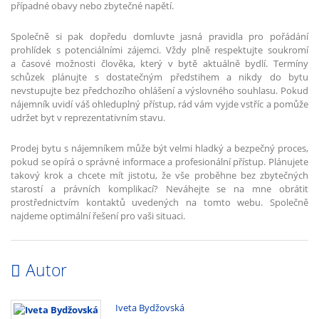
případné obavy nebo zbytečné napětí.
Společně si pak dopředu domluvte jasná pravidla pro pořádání
prohlídek s potenciálními zájemci. Vždy plně respektujte soukromí
a časové možnosti člověka, který v bytě aktuálně bydlí. Termíny
schůzek plánujte s dostatečným předstihem a nikdy do bytu
nevstupujte bez předchozího ohlášení a výslovného souhlasu. Pokud
nájemník uvidí váš ohleduplný přístup, rád vám vyjde vstříc a pomůže
udržet byt v reprezentativním stavu.
Prodej bytu s nájemníkem může být velmi hladký a bezpečný proces,
pokud se opírá o správné informace a profesionální přístup. Plánujete
takový krok a chcete mít jistotu, že vše proběhne bez zbytečných
starostí a právních komplikací? Neváhejte se na mne obrátit
prostřednictvím kontaktů uvedených na tomto webu. Společně
najdeme optimální řešení pro vaši situaci.
Autor
Iveta Bydžovská