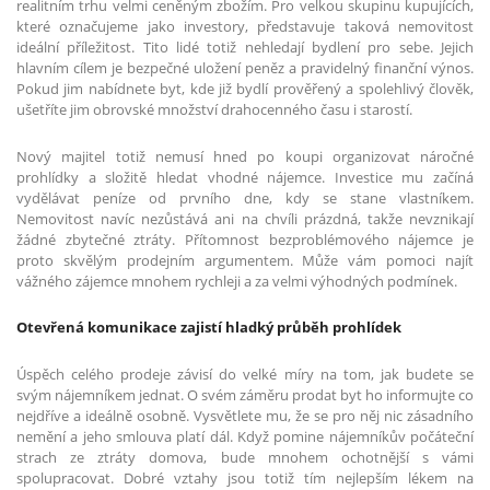
realitním trhu velmi ceněným zbožím. Pro velkou skupinu kupujících,
které označujeme jako investory, představuje taková nemovitost
ideální příležitost. Tito lidé totiž nehledají bydlení pro sebe. Jejich
hlavním cílem je bezpečné uložení peněz a pravidelný finanční výnos.
Pokud jim nabídnete byt, kde již bydlí prověřený a spolehlivý člověk,
ušetříte jim obrovské množství drahocenného času i starostí.
Nový majitel totiž nemusí hned po koupi organizovat náročné
prohlídky a složitě hledat vhodné nájemce. Investice mu začíná
vydělávat peníze od prvního dne, kdy se stane vlastníkem.
Nemovitost navíc nezůstává ani na chvíli prázdná, takže nevznikají
žádné zbytečné ztráty. Přítomnost bezproblémového nájemce je
proto skvělým prodejním argumentem. Může vám pomoci najít
vážného zájemce mnohem rychleji a za velmi výhodných podmínek.
Otevřená komunikace zajistí hladký průběh prohlídek
Úspěch celého prodeje závisí do velké míry na tom, jak budete se
svým nájemníkem jednat. O svém záměru prodat byt ho informujte co
nejdříve a ideálně osobně. Vysvětlete mu, že se pro něj nic zásadního
nemění a jeho smlouva platí dál. Když pomine nájemníkův počáteční
strach ze ztráty domova, bude mnohem ochotnější s vámi
spolupracovat. Dobré vztahy jsou totiž tím nejlepším lékem na