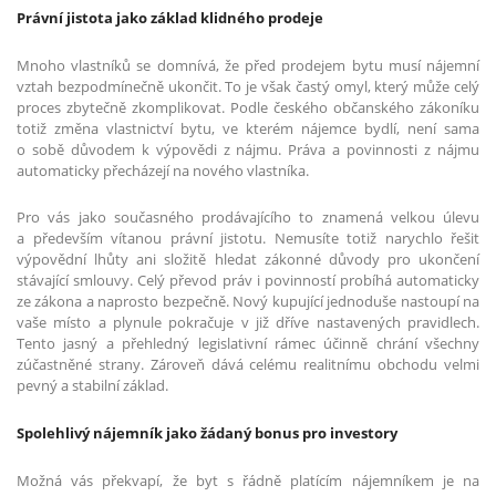
Právní jistota jako základ klidného prodeje
Mnoho vlastníků se domnívá, že před prodejem bytu musí nájemní
vztah bezpodmínečně ukončit. To je však častý omyl, který může celý
proces zbytečně zkomplikovat. Podle českého občanského zákoníku
totiž změna vlastnictví bytu, ve kterém nájemce bydlí, není sama
o sobě důvodem k výpovědi z nájmu. Práva a povinnosti z nájmu
automaticky přecházejí na nového vlastníka.
Pro vás jako současného prodávajícího to znamená velkou úlevu
a především vítanou právní jistotu. Nemusíte totiž narychlo řešit
výpovědní lhůty ani složitě hledat zákonné důvody pro ukončení
stávající smlouvy. Celý převod práv i povinností probíhá automaticky
ze zákona a naprosto bezpečně. Nový kupující jednoduše nastoupí na
vaše místo a plynule pokračuje v již dříve nastavených pravidlech.
Tento jasný a přehledný legislativní rámec účinně chrání všechny
zúčastněné strany. Zároveň dává celému realitnímu obchodu velmi
pevný a stabilní základ.
Spolehlivý nájemník jako žádaný bonus pro investory
Možná vás překvapí, že byt s řádně platícím nájemníkem je na