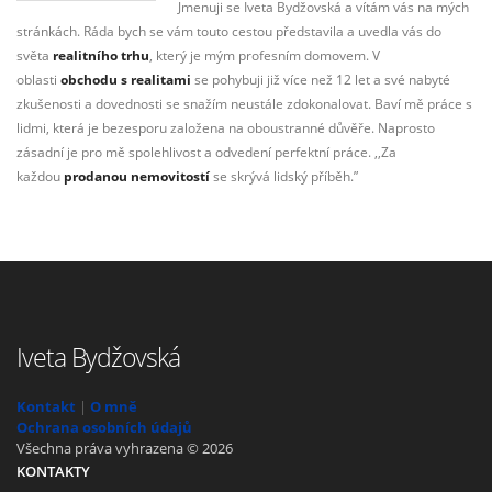
Jmenuji se Iveta Bydžovská a vítám vás na mých
stránkách. Ráda bych se vám touto cestou představila a uvedla vás do
světa
realitního trhu
, který je mým profesním domovem. V
oblasti
obchodu s realitami
se pohybuji již více než 12 let a své nabyté
zkušenosti a dovednosti se snažím neustále zdokonalovat. Baví mě práce s
lidmi, která je bezesporu založena na oboustranné důvěře. Naprosto
zásadní je pro mě spolehlivost a odvedení perfektní práce. ,,Za
každou
prodanou nemovitostí
se skrývá lidský příběh.”
Iveta Bydžovská
Kontakt
|
O mně
Ochrana osobních údajů
Všechna práva vyhrazena © 2026
KONTAKTY