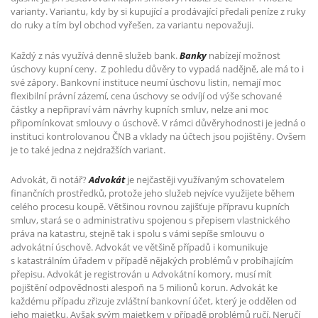
varianty. Variantu, kdy by si kupující a prodávající předali peníze z ruky
do ruky a tím byl obchod vyřešen, za variantu nepovažuji.
Každý z nás využívá denně služeb bank.
Banky
nabízejí možnost
úschovy kupní ceny.
Z pohledu důvěry to vypadá nadějně, ale má to i
své zápory. Bankovní instituce neumí úschovu listin, nemají moc
flexibilní právní zázemí, cena úschovy se odvíjí od výše schované
částky a nepřipraví vám návrhy kupních smluv, nelze ani moc
připomínkovat smlouvy o úschově. V rámci důvěryhodnosti je jedná o
instituci kontrolovanou ČNB a vklady na účtech jsou pojištěny. Ovšem
je to také jedna z nejdražších variant.
Advokát, či notář?
Advokát
je nejčastěji využívaným schovatelem
finančních prostředků, protože jeho služeb nejvíce využijete během
celého procesu koupě. Většinou rovnou zajišťuje přípravu kupních
smluv, stará se o administrativu spojenou s přepisem vlastnického
práva na katastru, stejně tak i spolu s vámi sepíše smlouvu o
advokátní úschově. Advokát ve většině případů i komunikuje
s katastrálním úřadem v případě nějakých problémů v probíhajícím
přepisu. Advokát je registrován u Advokátní komory, musí mít
pojištění odpovědnosti alespoň na 5 milionů korun. Advokát ke
každému případu zřizuje zvláštní bankovní účet, který je oddělen od
jeho majetku. Avšak svým majetkem v případě problémů ručí. Neručí