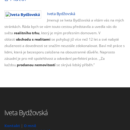
Iveta Bydžovská
Jmenuji se Iveta Bydžovská a vítám vás na mých
stránkách. Ráda bych se vám touto cestou představila a uvedla vás do
světa
realitního trhu
, který je mým profesním domovem. V
oblasti
obchodu s realitami
se pohybuji již více než 12 let a své nabyté
zkušenosti a dovednosti se snažím neustále zdokonalovat. Baví mě práce s
lidmi, která je bezesporu založena na oboustranné důvěře. Naprosto
zásadní je pro mě spolehlivost a odvedení perfektní práce. ,,Za
každou
prodanou nemovitostí
se skrývá lidský příběh.”
Iveta Bydžovská
Kontakt
|
O mně