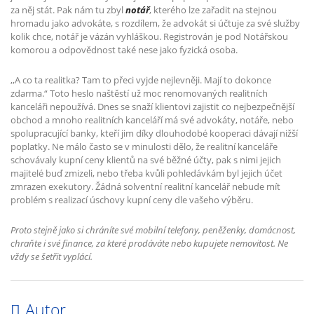
za něj stát. Pak nám tu zbyl
notář
, kterého lze zařadit na stejnou
hromadu jako advokáte, s rozdílem, že advokát si účtuje za své služby
kolik chce, notář je vázán vyhláškou. Registrován je pod Notářskou
komorou a odpovědnost také nese jako fyzická osoba.
,,A co ta realitka?
Tam to přeci vyjde nejlevněji. Mají to dokonce
zdarma.“ Toto heslo naštěstí už moc renomovaných realitních
kanceláři nepoužívá. Dnes se snaží klientovi zajistit co nejbezpečnější
obchod a mnoho realitních kanceláří má své advokáty, notáře, nebo
spolupracující banky, kteří jim díky dlouhodobé kooperaci dávají nižší
poplatky.
Ne málo často se v minulosti dělo, že realitní kanceláře
schovávaly kupní ceny klientů na své běžné účty, pak s nimi jejich
majitelé buď zmizeli, nebo třeba kvůli pohledávkám byl jejich účet
zmrazen exekutory. Žádná solventní realitní kancelář nebude mít
problém s realizací úschovy kupní ceny dle vašeho výběru.
Proto stejně jako si chráníte své mobilní telefony, peněženky, domácnost,
chraňte i své finance, za které prodáváte nebo kupujete nemovitost. Ne
vždy se šetřit vyplácí.
Autor