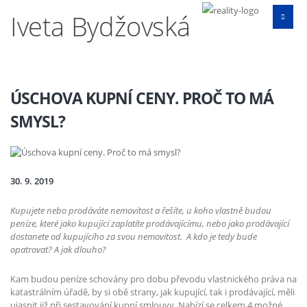
Iveta Bydžovská
ÚSCHOVA KUPNÍ CENY. PROČ TO MÁ
SMYSL?
30. 9. 2019
Kupujete nebo prodáváte nemovitost a řešíte, u koho vlastně budou
peníze, které jako kupující zaplatíte prodávajícímu, nebo jako prodávající
dostanete od kupujícího za svou nemovitost.
A kdo je tedy bude
opatrovat? A jak dlouho?
Kam budou peníze schovány pro dobu převodu vlastnického práva na
katastrálním úřadě, by si obě strany, jak kupující, tak i prodávající, měli
ujasnit již při sestavování kupní smlouvy. Nabízí se celkem 4 možné