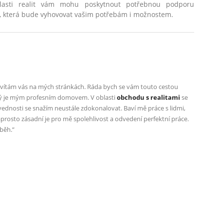
lasti realit vám mohu poskytnout potřebnou podporu
, která bude vyhovovat vašim potřebám i možnostem.
a vítám vás na mých stránkách. Ráda bych se vám touto cestou
rý je mým profesním domovem. V oblasti
obchodu s realitami
se
ovednosti se snažím neustále zdokonalovat. Baví mě práce s lidmi,
rosto zásadní je pro mě spolehlivost a odvedení perfektní práce.
íběh.”