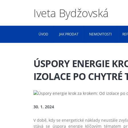
Iveta Bydžovská
ÚVOD
JAK PRODAT
NEMOVITOSTI
RE
ÚSPORY ENERGIE KR
IZOLACE PO CHYTRÉ
30. 1. 2024
V době, kdy se energetické náklady neustále zvyš
stává se úspora energie klíčovým tématem pro