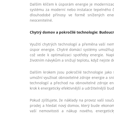
Dalším klíčem k úsporám energie je modernizac
systému za moderní nebo instalace tepelného čerp
dlouhodobé přínosy ve formě snížených ener
neocenitelné.
Chytrý domov a pokročilé technologie: Budouc
Využití chytrých technologií a přeměna vaší nem
úspor energie. Chytré domácí systémy umožňují d
což vede k optimalizaci spotřeby energie. Nap
životním návykům a snižují teplotu, když nejste 
Dalším krokem jsou pokročilé technologie jako
umožní využívat obnovitelné zdroje energie a sniž
technologií a přechod na obnovitelné zdroje ene
krok k energeticky efektivnější a udržitelnější bu
Pokud zjišťujete, že náklady na provoz vaší souča
prodej a hledat nový domov, který bude ekonom
vaší nemovitosti a nákup nového, energetic