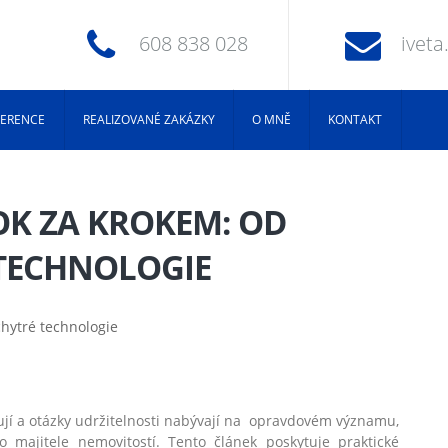
608 838 028
ivet
FERENCE
REALIZOVANÉ ZAKÁZKY
O MNĚ
KONTAKT
OK ZA KROKEM: OD
 TECHNOLOGIE
ují a otázky udržitelnosti nabývají na opravdovém významu,
 majitele nemovitostí. Tento článek poskytuje praktické