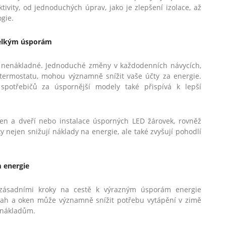
tivity, od jednoduchých úprav, jako je zlepšení izolace, až
ogie.
 velkým úsporám
 nenákladné. Jednoduché změny v každodenních návycích,
a termostatu, mohou významně snížit vaše účty za energie.
spotřebičů za úspornější modely také přispívá k lepší
ken a dveří nebo instalace úsporných LED žárovek, rovněž
nejen snižují náklady na energie, ale také zvyšují pohodlí
m energie
i zásadními kroky na cestě k výrazným úsporám energie
dlah a oken může významně snížit potřebu vytápění v zimě
m nákladům.