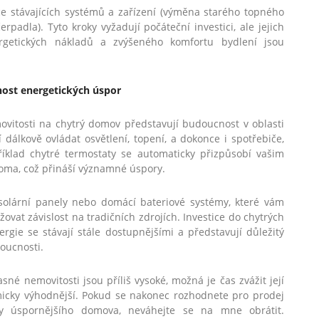
e stávajících systémů a zařízení (výměna starého topného
adla). Tyto kroky vyžadují počáteční investici, ale jejich
getických nákladů a zvýšeného komfortu bydlení jsou
nost energetických úspor
ovitosti na chytrý domov představují budoucnost v oblasti
álkově ovládat osvětlení, topení, a dokonce i spotřebiče,
říklad chytré termostaty se automaticky přizpůsobí vašim
doma, což přináší významné úspory.
 solární panely nebo domácí bateriové systémy, které vám
ovat závislost na tradičních zdrojích. Investice do chytrých
rgie se stávají stále dostupnějšími a představují důležitý
doucnosti.
sné nemovitosti jsou příliš vysoké, možná je čas zvážit její
icky výhodnější. Pokud se nakonec rozhodnete pro prodej
ky úspornějšího domova, neváhejte se na mne obrátit.