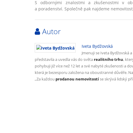
S odbornými znalostmi a zkušenostmi v ob
a poradenství. Společně pak najdeme nemovitost
Autor
Iveta Bydžovská
Jmenuji se Iveta Bydžovská 
představila a uvedla vás do světa
realitního trhu
, kte
pohybuji již více než 12 let a své nabyté zkušenosti a d
která je bezesporu založena na oboustranné důvěře. Nap
,,Za každou
prodanou nemovitostí
se skrývá lidský př