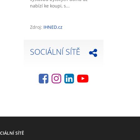
nabízí ke koupi, s...
Zdroj:
IHNED.cz
SOCIÁLNÍ SÍTĚ
CIÁLNÍ SÍTĚ