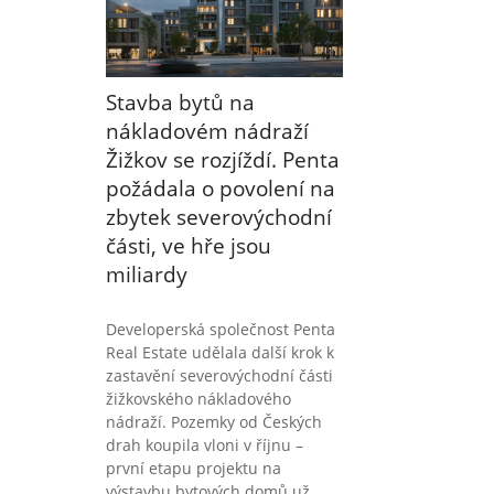
Stavba bytů na
nákladovém nádraží
Žižkov se rozjíždí. Penta
požádala o povolení na
zbytek severovýchodní
části, ve hře jsou
miliardy
Developerská společnost Penta
Real Estate udělala další krok k
zastavění severovýchodní části
žižkovského nákladového
nádraží. Pozemky od Českých
drah koupila vloni v říjnu –
první etapu projektu na
výstavbu bytových domů už