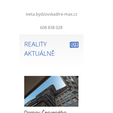
iveta.bydzovska@re-max.cz
608 838 028
REALITY
AKTUÁLNĚ
Domov Červeného