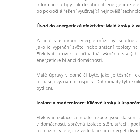
informace a tipy, jak dosáhnout energetické efek
po pokročilá řešení využívající nejnovější technol
Úvod do energetické efektivity: Malé kroky k
Začínat s úsporami energie může být snadné a
jako je vypínání světel nebo snížení teploty n
Efektivní provoz a případná výměna starých 
energetické bilanci domácnosti.
Malé úpravy v domě či bytě, jako je těsnění o
přinášejí významné úspory. Dohromady tyto kroky 
bydlení.
Izolace a modernizace: Klíčové kroky k úsporá
Efektivní izolace a modernizace jsou dalším
v domácnosti. Správná izolace stěn, střech, po
a chlazení v létě, což vede k nižším energetický