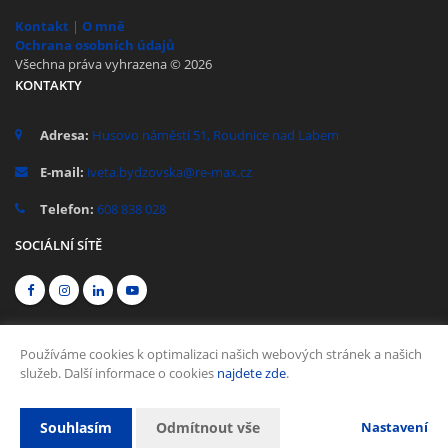
Kontakt
|
O mně
Ochrana osobních údajů
Všechna práva vyhrazena © 2026
KONTAKTY
Adresa:
Husovo náměstí 51, Roudnice nad Labem
E-mail:
iveta.bydzovska@re-max.cz
Telefon:
608 838 028
SOCIÁLNÍ SÍTĚ
Používáme cookies k optimalizaci našich webových stránek a našich
služeb. Další informace o cookies
najdete zde
.
Vytvořeno v systému
CHYTRÝ WEB MAKLÉŘE
Souhlasím
Odmítnout vše
Nastavení
2026 © Tomawell s.r.o.