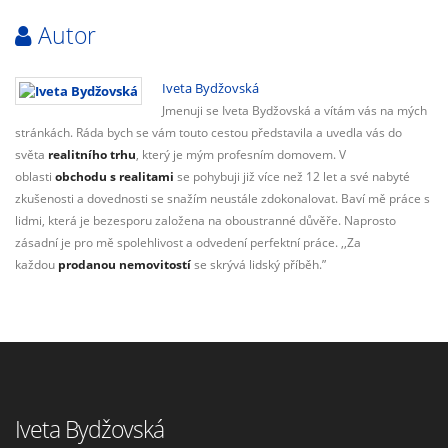
Autor
Iveta Bydžovská
Jmenuji se Iveta Bydžovská a vítám vás na mých
stránkách. Ráda bych se vám touto cestou představila a uvedla vás do
světa
realitního trhu
, který je mým profesním domovem. V
oblasti
obchodu s realitami
se pohybuji již více než 12 let a své nabyté
zkušenosti a dovednosti se snažím neustále zdokonalovat. Baví mě práce s
lidmi, která je bezesporu založena na oboustranné důvěře. Naprosto
zásadní je pro mě spolehlivost a odvedení perfektní práce. ,,Za
každou
prodanou nemovitostí
se skrývá lidský příběh.”
Iveta Bydžovská