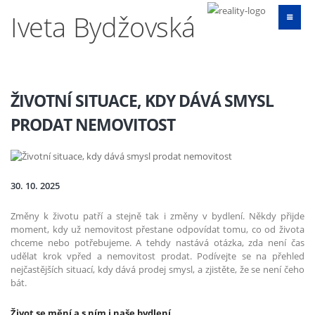
Iveta Bydžovská
ŽIVOTNÍ SITUACE, KDY DÁVÁ SMYSL
PRODAT NEMOVITOST
30. 10. 2025
Změny k životu patří a stejně tak i změny v bydlení. Někdy přijde
moment, kdy už nemovitost přestane odpovídat tomu, co od života
chceme nebo potřebujeme. A tehdy nastává otázka, zda není čas
udělat krok vpřed a nemovitost prodat. Podívejte se na přehled
nejčastějších situací, kdy dává prodej smysl, a zjistěte, že se není čeho
bát.
Život se mění a s ním i naše bydlení