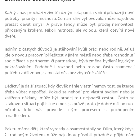
Každý z nás prochází v životě různými etapami a s nimi přicházejí nové
potřeby, priority i možnosti. Co nám dřív vyhovovalo, může najednou
přestat dávat smysl. A právě tehdy může být prodej nemovitosti
přirozeným krokem. Nikoli nutností, ale volbou, která otevírá nové
dveře.
Jedním z častých důvodů je stěhování kvůli práci nebo rodině. Ať už
jde o novou pracovní příležitost v jiném městě nebo třeba rozhodnutí
spojit život s partnerem či partnerkou, bývá změna bydlení logickým
pokračováním. Podobně i rozchod nebo rozvod často znamenají
potřebu začít znovu, samostatně a bez zbytečné zátěže.
Dědictví je další situací, kdy člověk náhle vlastní nemovitost, se kterou
třeba vůbec nepočítal. Pokud se nehodí pro vlastní bydlení nebo je
zatížena náklady, může být prodej tou nejsnazší cestou. Často se
s takovou situací pojí i silné emoce, a právě proto je dobré mít po ruce
někoho, kdo vás provede celým procesem s pochopením
a nadhledem.
Pak tu máme děti, které vyrostly a osamostatnily se. Dům, který kdysi
žil rodinným životem, může najednou působit prázdně a přijde nám