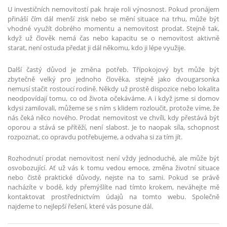
U investičních nemovitostí pak hraje roli výnosnost. Pokud pronájem
přináší čím dál menší zisk nebo se mění situace na trhu, může být
vhodné využít dobrého momentu a nemovitost prodat. Stejně tak,
když už člověk nemá čas nebo kapacitu se o nemovitost aktivně
starat, není ostuda předat ji dál někomu, kdo ji lépe využije.
Další častý důvod je změna potřeb. Třípokojový byt může být
zbytečně velký pro jednoho člověka, stejně jako dvougarsonka
nemusí stačit rostoucí rodině. Někdy už prostě dispozice nebo lokalita
neodpovídají tomu, co od života očekáváme. A i když jsme si domov
kdysi zamilovali, můžeme se s ním s klidem rozloučit, protože víme, že
nás čeká něco nového. Prodat nemovitost ve chvíli, kdy přestává být
oporou a stává se přítěží, není slabost. Je to naopak síla, schopnost
rozpoznat, co opravdu potřebujeme, a odvaha si za tím jít.
Rozhodnutí prodat nemovitost není vždy jednoduché, ale může být
osvobozující. Ať už vás k tomu vedou emoce, změna životní situace
nebo čistě praktické důvody, nejste na to sami. Pokud se právě
nacházíte v bodě, kdy přemýšlíte nad tímto krokem, neváhejte mě
kontaktovat prostřednictvím údajů na tomto webu. Společně
najdeme to nejlepší řešení, které vás posune dál.