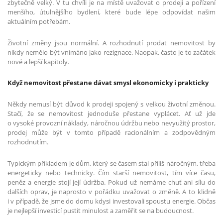
zbytečně velký. V tu chvíli je na místě uvažovat o prodeji a pořízení
menšího, útulnějšího bydlení, které bude lépe odpovídat našim
aktuálním potřebám.
Životní změny jsou normální. A rozhodnutí prodat nemovitost by
nikdy nemělo být vnímáno jako rezignace. Naopak, často je to začátek
nové a lepší kapitoly.
Když nemovitost přestane dávat smysl ekonomicky i prakticky
Někdy nemusí být důvod k prodeji spojený s velkou životní změnou.
Stačí, že se nemovitost jednoduše přestane vyplácet. Ať už jde
o vysoké provozní náklady, náročnou údržbu nebo nevyužitý prostor,
prodej může být v tomto případě racionálním a zodpovědným
rozhodnutím.
Typickým příkladem je dům, který se časem stal příliš náročným, třeba
energeticky nebo technicky. Čím starší nemovitost, tím více času,
peněz a energie stojí její údržba. Pokud už nemáme chuť ani sílu do
dalších oprav, je naprosto v pořádku uvažovat o změně. A to klidně
i v případě, že jsme do domu kdysi investovali spoustu energie. Občas
je nejlepší investicí pustit minulost a zaměřit se na budoucnost.