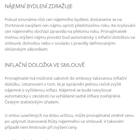
NÁJEMNÍ BYDLENÍ ZDRAŽUJE
Pokud srovnáme růst cen nájemního bydlení, dostaneme se na
čtvrtinové navýšení cen nájmu oproti předchozímu roku. Ke zvyšování
cen nájemného dochází zpravidla na přelomu roku. Pronajímatelé
mohou zvýšení nájmu provést buď automaticky s inflační doložkou ve
smlouvě, dohodou nebo v souladu s pravidly definovanými
občanským zákoníkem.
INFLAČNÍ DOLOŽKA VE SMLOUVĚ
Pronajímatel má možnost zakotvit do smlouvy takzvanou inflační
doložku. Ustanovení o tom, že je oprávněn jednou ročně zvýšit
nájemné o vyčíslenou inflaci. Nájemné se bude navyšovat
automaticky v závislosti na vyhlášené sazbě inflace zveřejněné
Českým statistickým úřadem.
U smluv uzavřených na dobu určitou, může pronajímatel změnit cenu
po uplynutí stanovené lhůty nájemného ve smlouvě. V takovém
případě není limitován při zvýšení ceny.