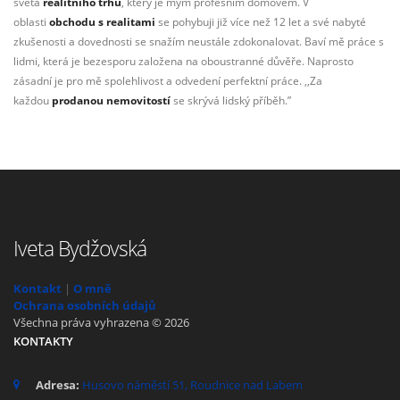
světa
realitního trhu
, který je mým profesním domovem. V
oblasti
obchodu s realitami
se pohybuji již více než 12 let a své nabyté
zkušenosti a dovednosti se snažím neustále zdokonalovat. Baví mě práce s
lidmi, která je bezesporu založena na oboustranné důvěře. Naprosto
zásadní je pro mě spolehlivost a odvedení perfektní práce. ,,Za
každou
prodanou nemovitostí
se skrývá lidský příběh.”
Iveta Bydžovská
Kontakt
|
O mně
Ochrana osobních údajů
Všechna práva vyhrazena © 2026
KONTAKTY
Adresa:
Husovo náměstí 51, Roudnice nad Labem