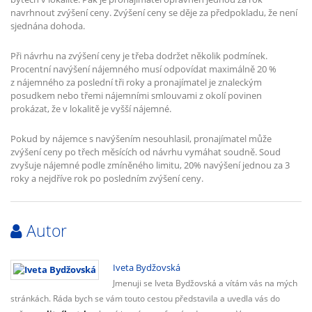
navrhnout zvýšení ceny. Zvýšení ceny se děje za předpokladu, že není
sjednána dohoda.
Při návrhu na zvýšení ceny je třeba dodržet několik podmínek.
Procentní navýšení nájemného musí odpovídat maximálně 20 %
z nájemného za poslední tři roky a pronajímatel je znaleckým
posudkem nebo třemi nájemními smlouvami z okolí povinen
prokázat, že v lokalitě je vyšší nájemné.
Pokud by nájemce s navýšením nesouhlasil, pronajímatel může
zvýšení ceny po třech měsících od návrhu vymáhat soudně. Soud
zvyšuje nájemné podle zmíněného limitu, 20% navýšení jednou za 3
roky a nejdříve rok po posledním zvýšení ceny.
Autor
Iveta Bydžovská
Jmenuji se Iveta Bydžovská a vítám vás na mých
stránkách. Ráda bych se vám touto cestou představila a uvedla vás do