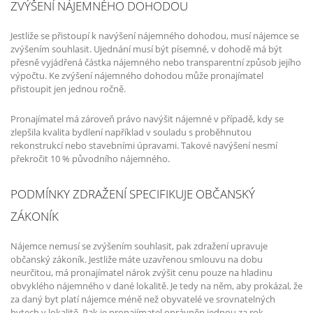
ZVÝŠENÍ NÁJEMNÉHO DOHODOU
Jestliže se přistoupí k navýšení nájemného dohodou, musí nájemce se
zvýšením souhlasit. Ujednání musí být písemné, v dohodě má být
přesně vyjádřená částka nájemného nebo transparentní způsob jejího
výpočtu. Ke zvýšení nájemného dohodou může pronajímatel
přistoupit jen jednou ročně.
Pronajímatel má zároveň právo navýšit nájemné v případě, kdy se
zlepšila kvalita bydlení například v souladu s proběhnutou
rekonstrukcí nebo stavebními úpravami. Takové navýšení nesmí
překročit 10 % původního nájemného.
PODMÍNKY ZDRAŽENÍ SPECIFIKUJE OBČANSKÝ
ZÁKONÍK
Nájemce nemusí se zvýšením souhlasit, pak zdražení upravuje
občanský zákoník. Jestliže máte uzavřenou smlouvu na dobu
neurčitou, má pronajímatel nárok zvýšit cenu pouze na hladinu
obvyklého nájemného v dané lokalitě. Je tedy na něm, aby prokázal, že
za daný byt platí nájemce méně než obyvatelé ve srovnatelných
bytech v lokalitě. Pak je pronajímatel oprávněn jednou za rok